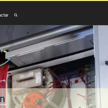
actar
ón