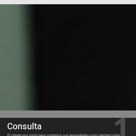
Consulta
El cliente nos visita para contarnos sus necesidades y nos plantea todas