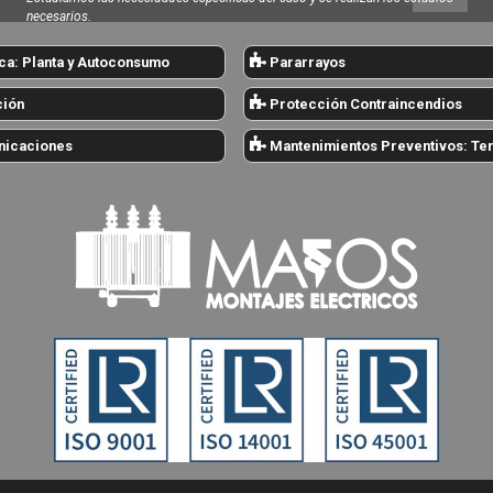
necesarios.
ca: Planta y Autoconsumo
Pararrayos
ción
Protección Contraincendios
icaciones
Mantenimientos Preventivos: Te