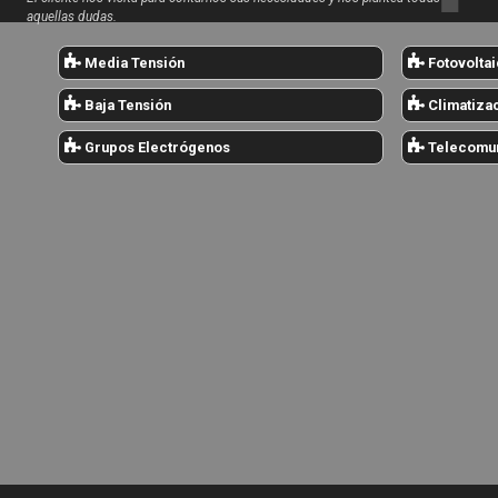
aquellas dudas.
Media Tensión
Fotovoltai
Baja Tensión
Climatiza
Grupos Electrógenos
Telecomun